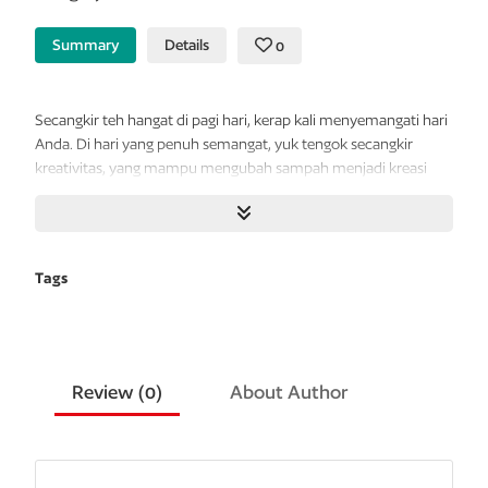
Summary
Details
0
Secangkir teh hangat di pagi hari, kerap kali menyemangati hari
Anda. Di hari yang penuh semangat, yuk tengok secangkir
kreativitas, yang mampu mengubah sampah menjadi kreasi
apik yang sarat manfaat.
Dalam buku ini, secangkir kreativitas, mengajak Anda menyulap
sampah perca flanel, menjadi 50 boneka fauna serba mini yang
Tags
lucu dan menggemaskan.
Bantuan pola yang lengkap & tutorial
step by step
-nya, akan
memandu Anda membuat boneka super mungil ini, dalam
waktu singkat.
Review (
0
)
About Author
Mulailah dari secangkir kreativitas ini, sayangi bumi dan
berkreasilah tanpa batas.