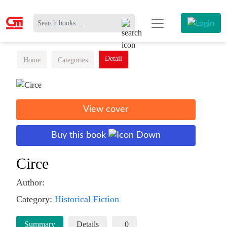
Detail
Home
Categories
View cover
Buy this book
Circe
Author:
Category:
Historical Fiction
Summary
Details
0