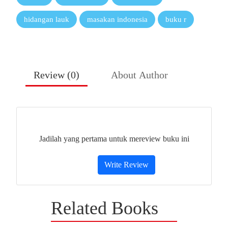
hidangan lauk
masakan indonesia
buku r
Review (
0
)
About Author
Jadilah yang pertama untuk mereview buku ini
Write Review
Related Books