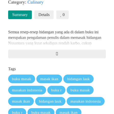
Category:
Culinary
Summary
Details
0
Semua resep-resep hidangan yang ada di dalam buku ini
merupakan pengalaman penulis dalam memasak hidangan
Nusantara yang lezat sekaligus rendah karbo, cukup
mengenyangkan bagi pelaku diet rendah karbo, yang bisa
disantap tanpa jenis makanan yang mengandung karbo
tinggi seperti nasi, mi, umbi-mbian, dan sebagainya.
Pemilihan resep lauk ayam, ikan dan daging yang ada di
Tags
buku ini disusun agar bisa diaplikasikan oleh mereka yang
sedang menjalankan diet rendah karbo, sebagai pilihan menu
buku masak
masak ikan
hidangan lauk
sehari-hari yang seringkali membosankan karena kurangnya
variasi.
masakan indonesia
buku r
buku masak
masak ikan
hidangan lauk
masakan indonesia
buku r
buku masak
masak ikan