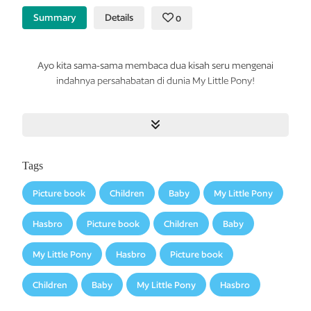
Summary
Details
0
Ayo kita sama-sama membaca dua kisah seru mengenai
indahnya persahabatan di dunia My Little Pony!
Zen dan Seni Memperbaiki Gazebo 1
Big McIntosh diminta Granny Smith memperbaiki gazebo.
Semuanya berjalan lancar sampai… Big McIntosh menyadari ia
kehabisan paku. Dengan terpaksa, ia pun pergi menelusuri
Tags
seluruh kota hanya demi sekotak paku. Pasti tidak akan lama,
kan?
Picture book
Children
Baby
My Little Pony
Zen dan Seni Memperbaiki Gazebo 2
Hasbro
Picture book
Children
Baby
Setelah melewati berbagai rintangan dan hambatan, Big
McIntosh berhasil tiba di toko perkakas. Tapi sesampainya di
My Little Pony
Hasbro
Picture book
sana, yang tersisa dari toko itu hanyalah abu. Toko perkakas
kebakaran! Akankah Big McIntosh menyerah membeli paku?
Children
Baby
My Little Pony
Hasbro