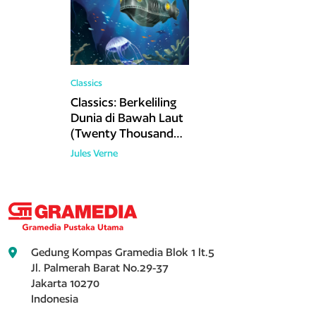
Classics
Classics: Berkeliling
Dunia di Bawah Laut
(Twenty Thousand
Leagues Under the
Jules Verne
Sea)
Gedung Kompas Gramedia Blok 1 lt.5
Jl. Palmerah Barat No.29-37
Jakarta 10270
Indonesia