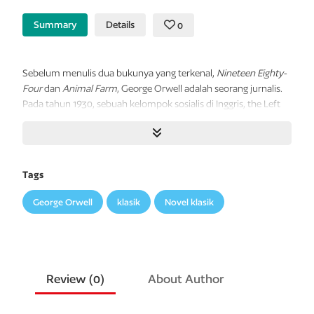
Summary
Details
0
Sebelum menulis dua bukunya yang terkenal,
Nineteen Eighty-
Four
dan
Animal Farm
, George Orwell adalah seorang jurnalis.
Pada tahun 1930, sebuah kelompok sosialis di Inggris, the Left
Book Club, mengirim Orwell untuk menelisik kemiskinan dan
pengangguran massal di wilayah industri di utara Inggris.
Setibanya di sana, Orwell meleburkan diri dalam kehidupan
para penambang batu bara—tinggal di pondokan-pondokan
Tags
kumuh, makan seadanya, ikut masuk ke tambang-tambang
dan bekerja membanting tulang. Apa yang dilihatnya semakin
George Orwell
klasik
Novel klasik
menegaskan perasaannya tentang Sosialisme, yang menurut
Orwell merupakan satu-satunya obat bagi keadaan tersebut. Di
buku
The Road to Wigan Pier
ini, Orwell memaparkan
pengalamannya hidup di tengah buruh tambang, sekaligus
mengemukakan pandangan dan kritikannya terhadap cara-cara
Review (
0
)
About Author
orang sosialis, dan mengapa Sosialisme mengalami kegagalan.