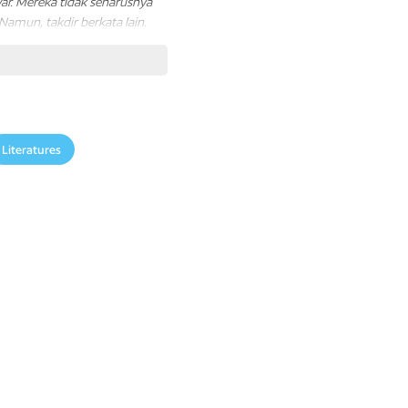
ar.
Mereka tidak seharusnya
Namun, takdir berkata lain.
raki Kazuma berubah.
Kazuma berakhir menjadi
alam mobil. Mengingat
Literatures
 ada orang yang mendendam
 sosok yang dihormati karena
aya ketika ayahnya,
gai pembunuh Kensuke.
kan pertama kalinya sang ayah
dan Kazuma tidak
reka. Salah satunya adalah
ra yang lain adalah keluarga
war, tetapi memutuskan