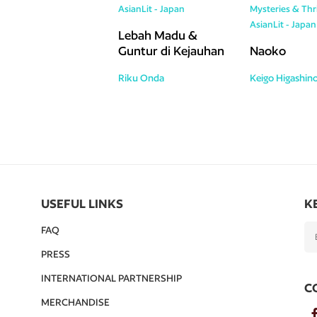
AsianLit - Japan
Mysteries & Thri
AsianLit - Japan
Lebah Madu &
Guntur di Kejauhan
Naoko
Riku Onda
Keigo Higashin
USEFUL LINKS
K
FAQ
PRESS
INTERNATIONAL PARTNERSHIP
C
MERCHANDISE