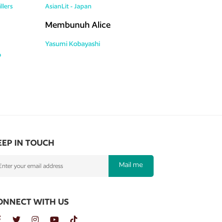
llers
AsianLit - Japan
Membunuh Alice
Yasumi Kobayashi
o
EEP IN TOUCH
Mail me
ONNECT WITH US