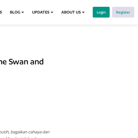
S
BLOG
UPDATES
ABOUT US
Login
Register
The Swan and
putih,
bagaikan cahaya dan