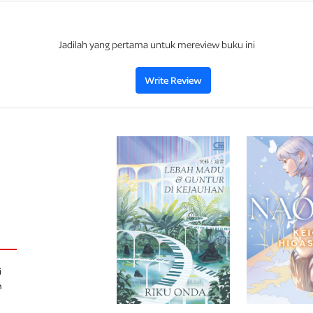
bekerja sama untuk mencari kebenaran… tanp
kenyataan lain yang jauh lebih menyakitkan.
Jadilah yang pertama untuk mereview buku ini
Write Review
i
h