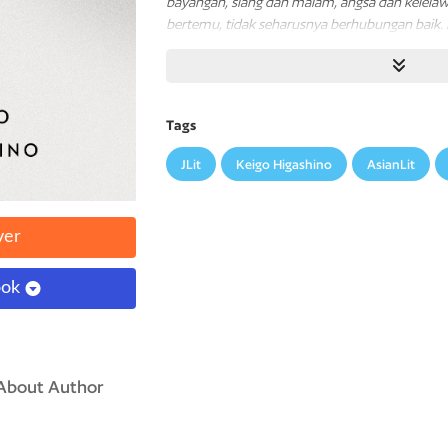
bayangan, siang dan malam, angsa dan kelelaw
bertemu, tidak seharusnya berhubungan baik.
Dalam semalam, hidup Shiraishi Mirei dan Ku
Ayah Mirei berakhir menjadi mayat dan ayah 
pembunuh.
Tags
Shiraishi Kensuke ditemukan tewas ditikam d
JLit
Keigo Higashino
AsianLit
profesinya sebagai pengacara, mungkin saja
padanya. Namun, Mirei yakin sang ayah adalah
selalu tulus dan jujur dalam bekerja.
ver
Sementara itu, Kazuma sama sekali tidak perc
Kuraki Tatsuro, yang pendiam mengaku seba
ook
Terlebih lagi ketika ia diberitahu bahwa ini bu
membunuh seseorang.
Semua bukti sangat meyakinkan, tetapi Mirei 
About Author
mampu menyingkirkan keraguan dalam hati me
keluarga korban yang sedang berduka, sementa
pembunuh. Mereka bagaikan angsa dan kelela