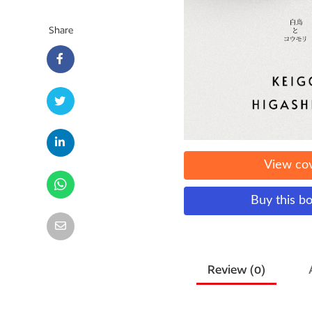
Share
View co
Buy this b
Review (
0
)