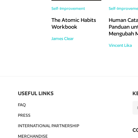
Self-Improvement
Self-Improveme
The Atomic Habits
Human Catal
Workbook
Panduan un
Mengubah M
James Clear
yang Sulit 
Vincent Lika
USEFUL LINKS
K
FAQ
PRESS
INTERNATIONAL PARTNERSHIP
C
MERCHANDISE