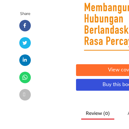
Share
View cov
Buy this b
Review (
0
)