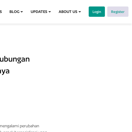
S
BLOG
UPDATES
ABOUT US
Login
Register
ubungan
aya
n mengalami perubahan