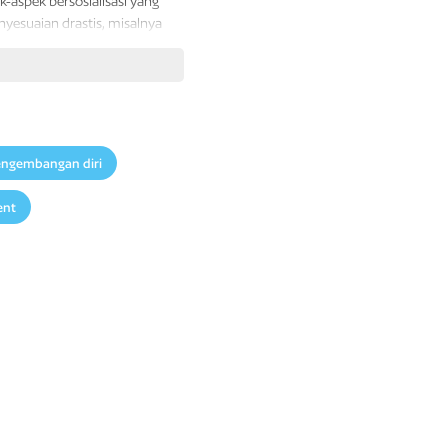
k-aspek bersosialisasi yang
yesuaian drastis, misalnya
kukan jarak sosial.
yang nyata, interaksi yang
ada kesamaan, bukan pada
n.
berkisar dari yang
ngembangan diri
engan sesamalah yang
ng mengisi hari-hari kita
ent
ah perkara mudah dan tanpa
n, berkonflik dengan mereka
al. Hal ini bisa membuat
ta menghubungi mereka
ungkin akan merespons,
hal terpenting. Koneksi yang
edaan. Kita mungkin tidak