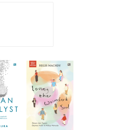
suk ke dunia mereka untuk
mungkin ubah sudut
 perselisihan yang