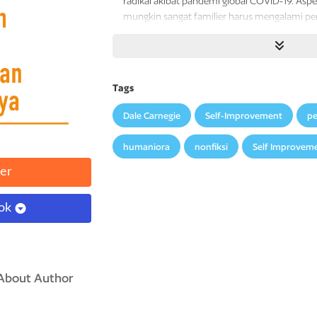
radikal akibat pandemi global COVID-19. Aspe
mungkin sangat familier harus mengalami pen
melakukan pekerjaan jarak jauh dan memberla
Nyatanya, kita tetap mendambakan hubungan 
mendalam dan bermakna yang didasarkan p
apa yang bisa kita dapatkan dari satu sama lai
Tags
Koneksi dapat terjalin di mana saja dan dapat 
Dale Carnegie
Self-Improvement
pe
sederhana hingga yang mendalam. Koneksi d
menambah cita rasa kehidupan. Koneksilah ya
humaniora
nonfiksi
Self Improvem
dan membuat kita tersenyum bahagia.
er
Apakah itu berarti membangun koneksi adal
tantangan? Tentu saja tidak. Di dunia moder
ook
yang berbeda dari kita menjadi hal yang norm
beberapa orang skeptis dan curiga ketika ki
untuk mencoba menjalin koneksi. Mereka m
“Apa yang kamu inginkan dariku?”
About Author
Namun, itulah situasi ketika koneksi menjadi 
tulus dapat menciptakan kesamaan dari perb