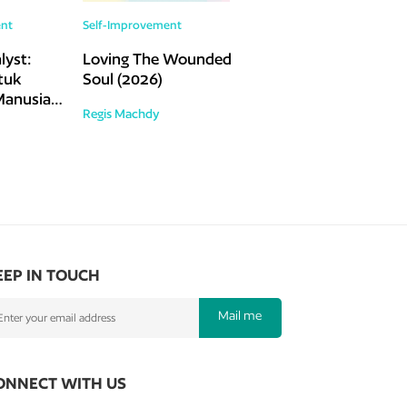
nt
Self-Improvement
yst:
Loving The Wounded
tuk
Soul (2026)
anusia
Regis Machdy
Berubah
EEP IN TOUCH
Mail me
ONNECT WITH US