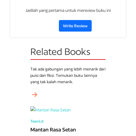
Jadilah yang pertama untuk mereview buku ini
Irish emang nggak secantik Kristen Stewart. Dia cuma cewek
biasa, yang di sekolah pun sama sekali nggak ngetop. Karena itu
Davi merasa aman, soalnya dia merasa nggak bakalan naksir
Write Review
Irish. Tapi saat muncul cowok lain yang bikin Irish terpikat, kok
Davi jadi nggak rela kehilangan Irish, ya?
Related Books
Tak ada gabungan yang lebih menarik dari
puisi dan fiksi. Temukan buku lainnya
yang tak kalah menarik.
TeenLit
Mantan Rasa Setan