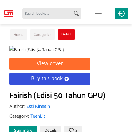
Detail
Home
Categories
View cover
Buy this book
Fairish (Edisi 50 Tahun GPU)
Author:
Esti Kinasih
Category:
TeenLit
Summary
Details
0