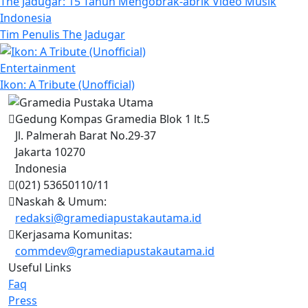
The Jadugar: 15 Tahun Mengobrak-abrik Video Musik
Indonesia
Tim Penulis The Jadugar
Entertainment
Ikon: A Tribute (Unofficial)
Gedung Kompas Gramedia Blok 1 lt.5
Jl. Palmerah Barat No.29-37
Jakarta 10270
Indonesia
(021) 53650110/11
Naskah & Umum:
redaksi@gramediapustakautama.id
Kerjasama Komunitas:
commdev@gramediapustakautama.id
Useful Links
Faq
Press