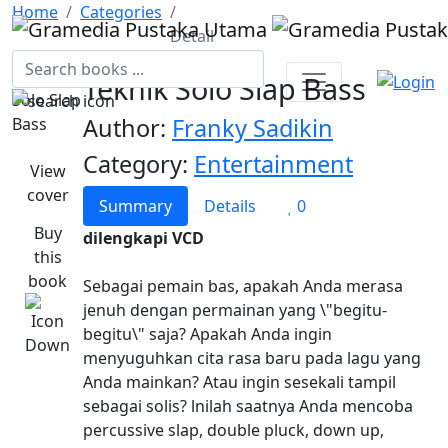
Home
Categories
Detail
Teknik Solo Slap Bass
Author:
Franky Sadikin
Category:
Entertainment
View
cover
Summary
Details
0
Buy
dilengkapi VCD
this
book
Sebagai pemain bas, apakah Anda merasa
jenuh dengan permainan yang \"begitu-
begitu\" saja? Apakah Anda ingin
menyuguhkan cita rasa baru pada lagu yang
Anda mainkan? Atau ingin sesekali tampil
sebagai solis? lnilah saatnya Anda mencoba
percussive slap, double pluck, down up,