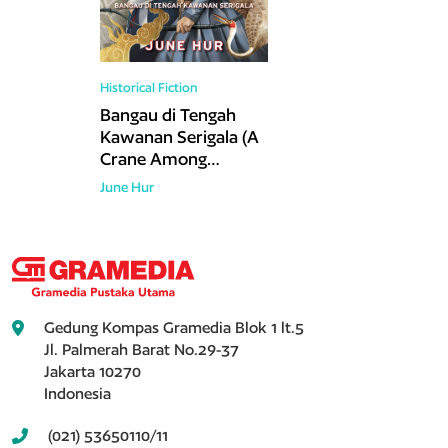
Historical Fiction
Bangau di Tengah
Kawanan Serigala (A
Crane Among
Wolves)
June Hur
Gedung Kompas Gramedia Blok 1 lt.5
Jl. Palmerah Barat No.29-37
Jakarta 10270
Indonesia
(021) 53650110/11