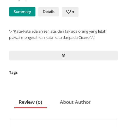
Summary
Details
0
\\"Kata-kata adalah senjata, dan tak ada orang yang lebih
piawai mengerahkan kata-kata daripada Cicero.\\"
Dibutakan oleh ambisi. Dirayu oleh kekuasaan. Dihancurkan
oleh Roma.
Roma, 63 SM. Di kota yang berada di ambang masa kekaisaran
Tags
besar, tujuh orang berebut kekuasaan. Cicero konsul, Caesar
pesaingnya yang muda dan bengis, Pompeius jenderal terbesar
republik, Crassus orang terkaya, Cato fanatik politik, Catilina
psikopat, dan Clodius playboy ambisius.
Review (
0
)
About Author
Kisah tokoh-tokoh sejarah ini—persekutuan dan
pengkhianatan mereka, kekejaman dan rayuan mereka,
kegeniusan dan kebusukan mereka—berjalin dalam kisah epik.
Penuturnya Tiro, sekretaris kepercayaan Cicero yang cerdik,