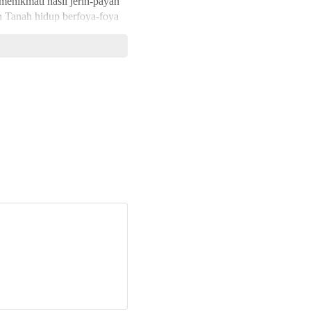
 menikmati hasil jerih-payah
 Tanah hidup berfoya-foya
Keluarga Wang yang seluas
 hidup sesuai tradisi lama,
ereka jelas: mengumpulkan
uan, putra Wang si Macan,
nah bahagia, dan tak pernah
 suatu hari dia dijebloskan
kaum revolusioner yang
i.
 trilogi:
ya Dinasti Wang