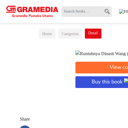
Detail
Home
Categories
View co
Buy this book
Share