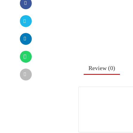
Review (
0
)