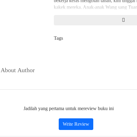
bekerja keras mengolah tanah, kini tinggal
kakek mereka. Anak-anak Wang sang Tuan
di kota pantai, sementara di dalam Rumah
istana, anak-anak Wang sang Saudagar tetap
dilayani puluhan pelayan. Tujuan hidup m
harta sebanyak mungkin.
Tags
Di antara kedua gaya hidup itulah Wang Y
terombang-ambing. Sejak kecil dia tak per
punya tujuan hidup yang jelas, sampai pada
ke penjara karena terlibat pemberontakan 
About Author
sesungguhnya tidak benar-benar dia paham
Runtuhnya Dinasti Wang adalah buku ketiga
Bumi yang Subur Wang si Macan Runtuhn
Jadilah yang pertama untuk mereview buku ini
Write Review