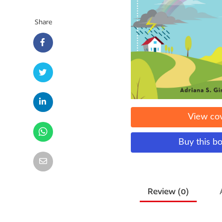
Share
View co
Buy this b
Review (
0
)