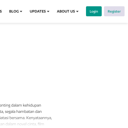
S
BLOG
UPDATES
ABOUT US
Login
Register
enting dalam kehidupan
nta, segala hambatan dan
diatasi bersama. Kenyataannya,
n dalam novel cinta, film