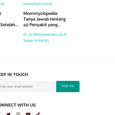
ily
Parenting & Family
t
Mommyclopedia:
Tanya Jawab tentang
Setelah
40 Penyakit yang
ar : Tips
Sering Terjadi pada
Dr. dr. Meta Hanindita, Sp.A.
 (Vaginal
Anak
Subsp. N.P.M.(K)
EEP IN TOUCH
Mail me
ONNECT WITH US