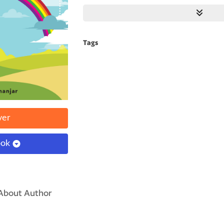
romantis, atau artikel majalah.
Salah satu masalah perkawinan yang sangat b
perselingkuhan. Perasaan dikhianati karena 
Tags
perkawinan bisa menyebabkan kesedihan dan
ini membahas berbagai hal seputar perseling
juga berbagai kiat menyelamatkan perkawinan 
perselingkuhan. Karena perceraian bukanlah sat
“Buku ini sangat membantu kita memahami ke
akibat perselingkuhan, mengelola diri dan me
ver
penyelesaian terbaik. Bagaimanapun, menyayan
pasangan, hanya mungkin bila kita sungguh-s
ook
sendiri.” —Kristi Poerwandari Ketua Prodi Pro
Psikologi UI
“Hidup yang semakin berpacu, stres yang semak
yang semakin genting sering kali memicu ujia
About Author
perkawinan—perselingkuhan pasangan. Kejujura
memelihara keseimbangan diri adalah kunci 