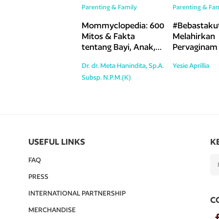
Parenting & Family
Parenting & Fam
Mommyclopedia: 600
#Bebastaku
Mitos & Fakta
Melahirkan
tentang Bayi, Anak,
Pervaginam 
dan Remaja
Operasi Caes
Dr. dr. Meta Hanindita, Sp.A.
Yesie Aprillia
Sukses VBAC
Subsp. N.P.M.(K)
Birth After
Caesarean)
USEFUL LINKS
K
FAQ
PRESS
INTERNATIONAL PARTNERSHIP
C
MERCHANDISE