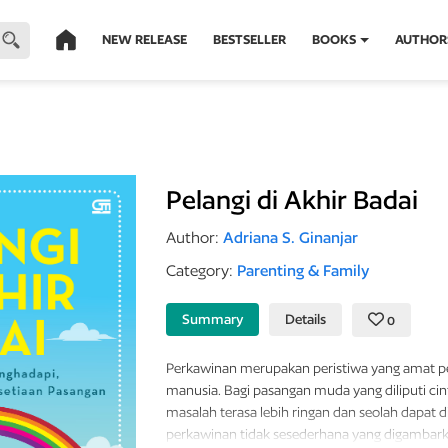
NEW RELEASE
BESTSELLER
BOOKS
AUTHOR
Pelangi di Akhir Badai
Author:
Adriana S. Ginanjar
Category:
Parenting & Family
Summary
Details
0
Perkawinan merupakan peristiwa yang amat p
manusia. Bagi pasangan muda yang diliputi ci
masalah terasa lebih ringan dan seolah dapat 
perkawinan tidak sesederhana yang digambarka