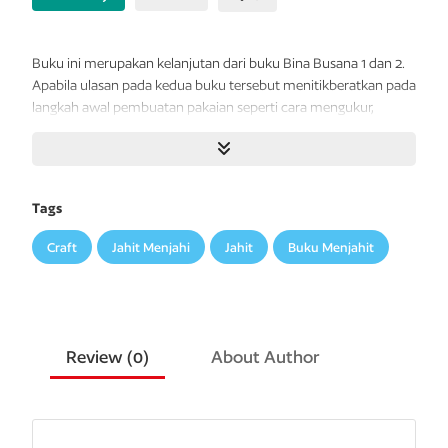
Buku ini merupakan kelanjutan dari buku Bina Busana 1 dan 2.
Apabila ulasan pada kedua buku tersebut menitikberatkan pada
langkah awal pembuatan pakaian seperti cara mengukur,
membuat pola, memecah pola, dan memotong bahan, maka
melalui buku ini Anda akan menemukan petunjuk lengkap
bagaimana menjahit kain yang telah digunting sesuai pola
hingga menjadi pakaian siap pakai, termasuk seluruh detail,
Tags
seperti memasang ban pinggang, ritsleting, kerah, manset
lengan, dan sebagainya.
Craft
Jahit Menjahi
Jahit
Buku Menjahit
Materi buku ini dapat membantu para guru dalam memberi
pelajaran menjahit kepada para muridnya. Selain itu untuk
memenuhi kebutuhan mereka yang belajar sendiri tanpa
bimbingan guru. Petunjuknya cukup praktis, dilengkapi pula
Review (
0
)
About Author
dengan gambar-gambar agar lebih mudah dipahami.