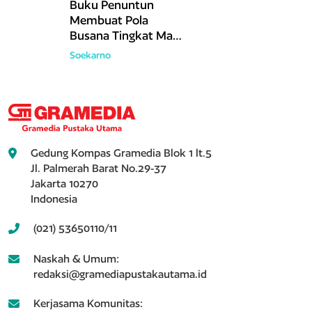
Buku Penuntun
Membuat Pola
Busana Tingkat Mahir
(2025)
Soekarno
Gedung Kompas Gramedia Blok 1 lt.5
Jl. Palmerah Barat No.29-37
Jakarta 10270
Indonesia
(021) 53650110/11
Naskah & Umum:
redaksi@gramediapustakautama.id
Kerjasama Komunitas: