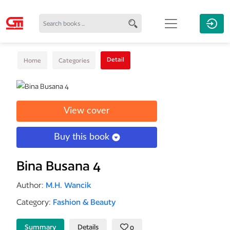
Detail
Home
Categories
View cover
Buy this book
Bina Busana 4
Author:
M.H. Wancik
Category:
Fashion & Beauty
Summary
Details
0