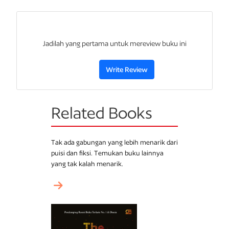
menjadi leader berprestasi, dimulai dari menguatkan fondasi
dengan cara menemukan
big why
.
Jika Anda memutuskan untuk menjadi
leader
berprestasi, mari
Jadilah yang pertama untuk mereview buku ini
baca buku ini dan segera praktikkan!
Write Review
Related Books
Tak ada gabungan yang lebih menarik dari
puisi dan fiksi. Temukan buku lainnya
yang tak kalah menarik.