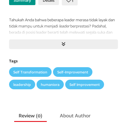
Summary
Details
1
Tahukah Anda bahwa beberapa leader merasa tidak layak dan
tidak mampu untuk menjadi
leader
berprestasi? Padahal,
berada di posisi leader berarti telah melewati segala suka dan
duka. Beberapa di antaranya pun berhenti merekrut dan
mengembangkan tim karena begitu banyak tim yang mereka
rekrut tidak berhasil. Hanya sebagian kecil
leader
yang bertekad
untuk terus maju dan berprestasi, serta bertumbuh bersama
Tags
timnya.
Self Transformation
Self-Improvement
Tentunya sayang apabila hal ini dibiarkan. Karena itu, buku ini
hadir untuk menjawab tantangan tersebut dan beberapa
leadership
humaniora
Self Improvement
tantangan lain yang dialami seorang
leader
.
Buku ini menyuguhkan 18 pembahasan mengenai langkah-
langkah menjadi
leader
berprestasi, mulai dari pola pikir yang
benar, proses perekrutan, hingga langkah-langkah
Review (
0
)
About Author
mengembangkan tim untuk menciptakan tim yang berprestasi,
besar, dan kuat. Buku ini juga menawarkan resep-resep jitu