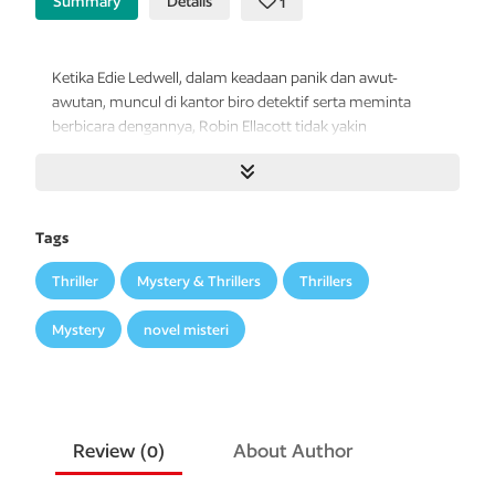
Summary
Details
1
Ketika Edie Ledwell, dalam keadaan panik dan awut-
awutan, muncul di kantor biro detektif serta meminta
berbicara dengannya, Robin Ellacott tidak yakin
bagaimana harus menangani situasi tersebut. Edie,
kokreator kartun populer
The Ink Black Heart
, dipersekusi
oleh sosok online misterius yang menggunakan nama
samaran Anomie. Dia ingin mengetahui identitas Anomie
Tags
yang sebenarnya.
Thriller
Mystery & Thrillers
Thrillers
Robin memutuskan bahwa biro detektif mereka tidak
dapat membantu Edie—dan Robin tidak memikirkannya
Mystery
novel misteri
lagi hingga beberapa hari kemudian dia membaca berita
mengejutkan bahwa Edie Ledwell telah dibunuh di
Highgate Cemetery, lokasi
The Ink Black Heart
.
Robin dan partner bisnisnya, Cormoran Strike, terseret
Review (
0
)
About Author
dalam upaya keras mengungkap identitas sejati Anomie.
Namun, dalam kompleksnya dunia daring yang ruwet