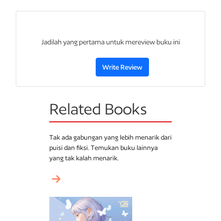
penuh nama alias, sementara kepentingan bisnis serta
konflik keluarga juga mesti dihadapi, kasus yang dihadapi
Strike dan Robin ini benar-benar menguji kemampuan
deduksi mereka... dan mengancam keberlangsungan
Jadilah yang pertama untuk mereview buku ini
hidup serta penghidupan mereka.
Write Review
Misteri yang cerdas dan menegangkan.
The Ink Black Heart
adalah karya Robert Galbraith yang membuktikan
kekuatan, keterampilan, dan kecerdikannya.
Related Books
ROBERT GALBRAITH adalah nama alias J.K. Rowling,
pengarang serial
Harry Potter
dan
Casual Vacancy
.
The Ink
Black Heart
adalah buku keenam dari serial detektif
Tak ada gabungan yang lebih menarik dari
Cormoran Strike.
puisi dan fiksi. Temukan buku lainnya
yang tak kalah menarik.