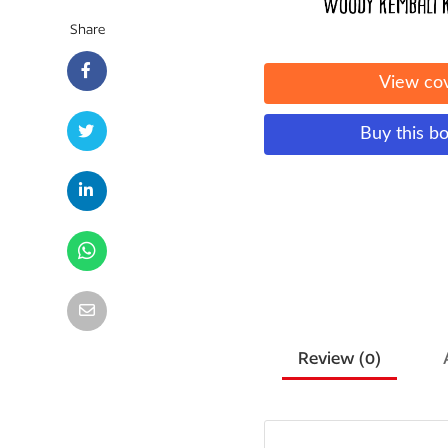
Share
View co
Buy this b
Review (
0
)