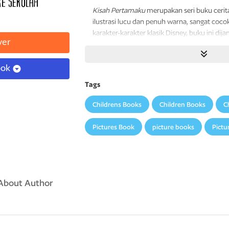
Kisah Pertamaku
merupakan seri buku ceri
ilustrasi lucu dan penuh warna,
sangat cocok
karakter-karakter klasik Disney, buku ini dija
ver
ook
Tags
Childrens Books
Children Books
C
Pictures Book
picture books
Pictu
About Author