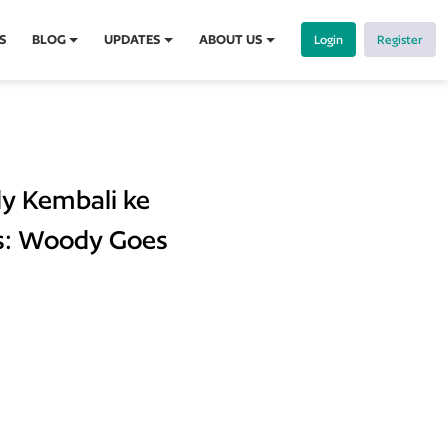
S
BLOG
UPDATES
ABOUT US
Login
Register
y Kembali ke
es: Woody Goes