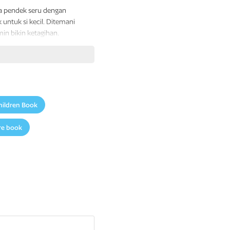
ta pendek seru dengan
 untuk si kecil. Ditemani
min bikin ketagihan.
hildren Book
re book