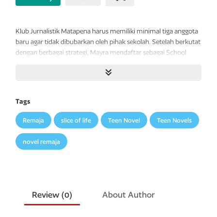
Klub Jurnalistik Matapena harus memiliki minimal tiga anggota
baru agar tidak dibubarkan oleh pihak sekolah. Setelah berkutat
dengan berbagai strategi, Mayra mendaftar sebagai School
Crew di Snoop. Ia berharap namanya yang tercantum di
halaman khusus anak muda
Batavia Pos
itu akan menarik calon
anggota baru Matapena.
Tags
Padahal, Mayra sudah kelas XII. Ia harus kucing-kucingan
dengan Kak Sonya agar bisa tetap liputan dan berkontribusi
Remaja
slice of life
Teen Novel
Teen Novels
menulis. Namun nilai-nilainya jadi turun, persahabatannya
dengan Arin dan Yumi terganggu, dan yang paling ia benci:
novel remaja
editornya di Snoop, Rig, terus menagih naskah layaknya
rentenir.
Menjelang penutupan pendaftaran, aksi publisitas Mayra itu
makin membuat semua hal dalam kehidupannya berantakan.
Review (
0
)
About Author
Dengan segala konflik yang terjadi, Mayra akhirnya
mempertanyakan diri sendiri. Apa sih yang sebenarnya dia cari?