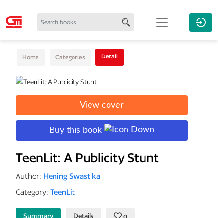
Detail
Home
Categories
View cover
Buy this book
TeenLit: A Publicity Stunt
Author:
Hening Swastika
Category:
TeenLit
Summary
Details
0