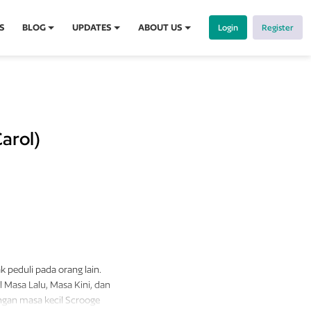
S
BLOG
UPDATES
ABOUT US
Login
Register
arol)
k peduli pada orang lain.
 Masa Lalu, Masa Kini, dan
gan masa kecil Scrooge