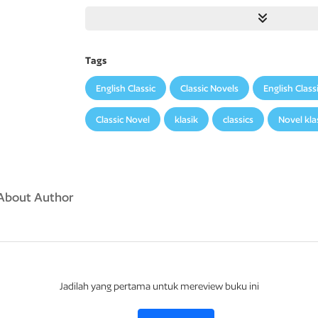
yang penuh kebahagiaan. Roh Natal Masa Kini memperl
orang di sekitarnya, termasuk keluarga miskin Bob Cra
Roh Natal Masa Depan menggambarkan masa depan gel
berubah.
Tags
Tersentuh oleh pengalaman ini, Scrooge menyadari pe
English Classic
Classic Novels
English Class
kepedulian terhadap sesama. Dengan perubahan hati
menjadi pribadi yang lebih baik, dan merayakan Natal 
Classic Novel
klasik
classics
Novel kla
menyadari bahwa inti sejati dari Natal adalah kasih da
About Author
Jadilah yang pertama untuk mereview buku ini