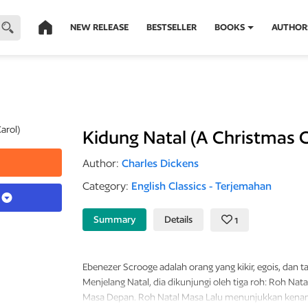
NEW RELEASE
BESTSELLER
BOOKS
AUTHOR
Kidung Natal (A Christmas C
Author:
Charles Dickens
Category:
English Classics - Terjemahan
k
Summary
Details
1
Ebenezer Scrooge adalah orang yang kikir, egois, dan ta
Menjelang Natal, dia dikunjungi oleh tiga roh:
Roh Natal
Masa Depan.
Roh Natal Masa Lalu menunjukkan kenan