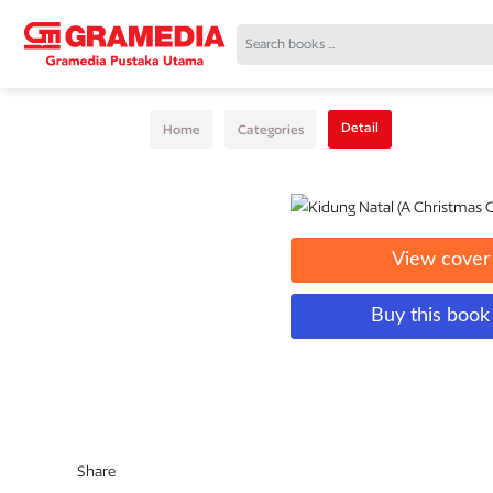
Detail
Home
Categories
View cover
Buy this boo
Share