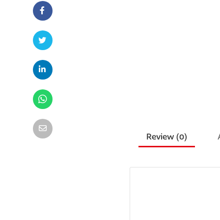
Review (
0
)