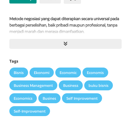
Metode negosiasi yang dapat diterapkan secara universal pada
berbagai perselisihan, baik pribadi maupun profesional, tanpa
menjadi marah dan merasa dimanfaatkan.
Buku
ini
menyajikan
strategi
yang
ringkas,
selangkah
demi
selangkah,
dan
terbukti untuk
mencapai
kesepakatan
yang
dapat
diterima
semua
pihak
dalam
berbagai
macam
konflik,
Tags
entah
melibatkan
orangtua
dan
anak,
antartetangga,
atasan
dan bawahan, pelanggan dan perusahaan, pemilik properti dan
Bisnis
Ekonomi
Economic
Economis
penyewa, atau diplomat
antarnegara.
Berdasarkan
temuan
Harvard
Negotiation
Project,
kelompok
yang
menangani
Business Management
Business
buku bisnis
negosiasi dan resolusi konflik pada segala tingkatan, mulai dari
lingkup
rumah tangga, bisnis, hingga internasional, buku ini
Economics
Busines
Self Improvement
memberitahu Anda cara untuk:
Self-Improvement
Memisahkan
unsur
pribadi
dari
permasalahan;
Berfokus
pada
kepentingan,
bukan
posisi;
Bekerja sama menciptakan berbagai pilihan yang