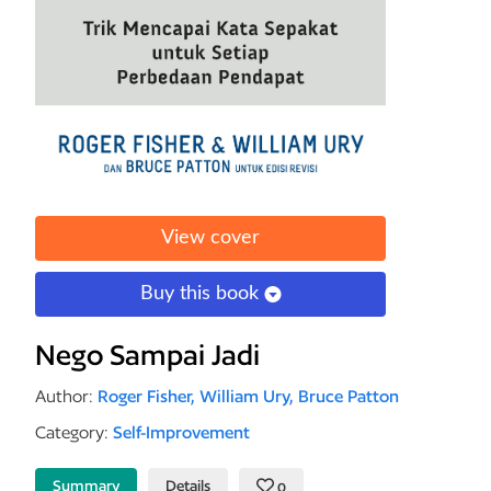
View cover
Buy this book
Nego Sampai Jadi
Author:
Roger Fisher,
William Ury,
Bruce Patton
Category:
Self-Improvement
Summary
Details
0