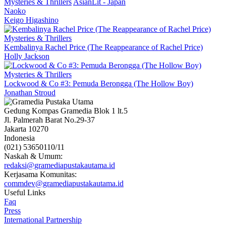
Mysteries & Thrillers
AsianLit - Japan
Naoko
Keigo Higashino
Mysteries & Thrillers
Kembalinya Rachel Price (The Reappearance of Rachel Price)
Holly Jackson
Mysteries & Thrillers
Lockwood & Co #3: Pemuda Berongga (The Hollow Boy)
Jonathan Stroud
Gedung Kompas Gramedia Blok 1 lt.5
Jl. Palmerah Barat No.29-37
Jakarta 10270
Indonesia
(021) 53650110/11
Naskah & Umum:
redaksi@gramediapustakautama.id
Kerjasama Komunitas:
commdev@gramediapustakautama.id
Useful Links
Faq
Press
International Partnership