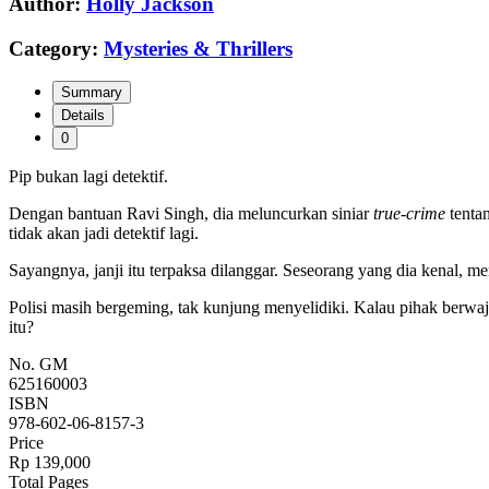
Author:
Holly Jackson
Category:
Mysteries & Thrillers
Summary
Details
0
Pip bukan lagi detektif.
Dengan bantuan Ravi Singh, dia meluncurkan siniar
true-crime
tenta
tidak akan jadi detektif lagi.
Sayangnya, janji itu terpaksa dilanggar. Seseorang yang dia kenal,
Polisi masih bergeming, tak kunjung menyelidiki. Kalau pihak ber
itu?
No. GM
625160003
ISBN
978-602-06-8157-3
Price
Rp 139,000
Total Pages