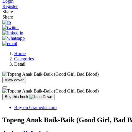
Login
Register
Share
Share
Home
Categories
Detail
View cover
Buy this book
Buy on Gramedia.com
Topeng Anak Baik-Baik (Good Girl, Bad B