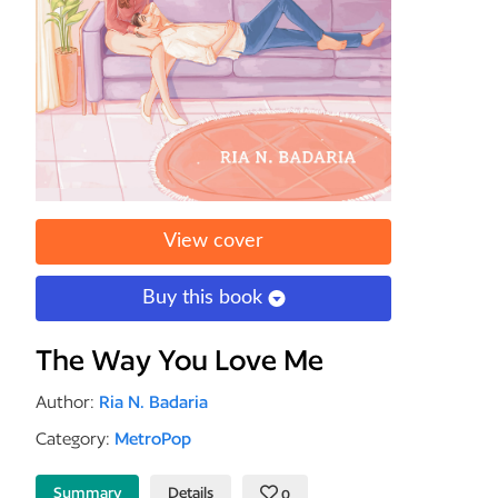
View cover
Buy this book
The Way You Love Me
Author:
Ria N. Badaria
Category:
MetroPop
Summary
Details
0