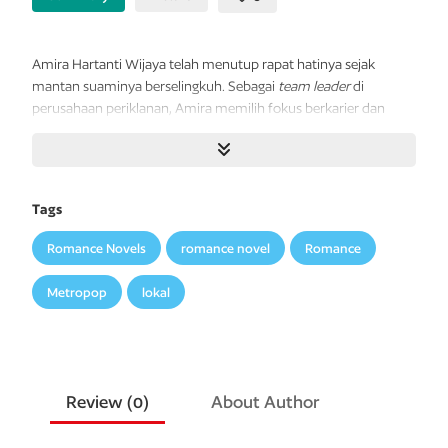
Amira
Hartanti
Wijaya
telah
menutup
rapat
hatinya
sejak
mantan
suaminya
berselingkuh.
Sebagai
team
leader
di
perusahaan
periklanan,
Amira
memilih
fokus
berkarier
dan
menjaga
jarak
dari
pria
mana
pun
yang
mencoba
mendekatinya.
Namun,
kedatangan
Ramon
Nugroho,
anggota
baru di
timnya,
Tags
perlahan
mengguncang
dunia
Amira.
Ramon
tak
hanya
cerdas
dan
memesona,
tetapi
juga
gigih
untuk
menunjukkan
cinta
dan
Romance Novels
romance novel
Romance
rasa
sayangnya
terhadap Amira.
Metropop
lokal
Ketika
Amira
mulai
berani
membuka
hati,
badai
justru
datang.
Masalah
demi
masalah
menghantam
hubungan
mereka.
Mampukah
Amira
dan
Ramon
mempertahankan
cinta
mereka
dan
membuktikan bahwa cinta bisa mengatasi segala
masalah?
Review (
0
)
About Author