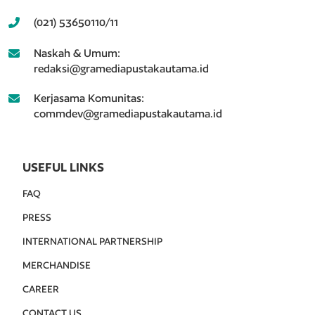
(021) 53650110/11
Naskah & Umum:
redaksi@gramediapustakautama.id
Kerjasama Komunitas:
commdev@gramediapustakautama.id
USEFUL LINKS
FAQ
PRESS
INTERNATIONAL PARTNERSHIP
MERCHANDISE
CAREER
CONTACT US