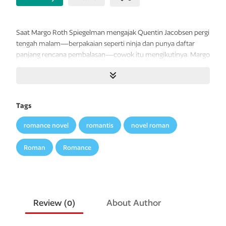
Saat Margo Roth Spiegelman mengajak Quentin Jacobsen pergi
tengah malam—berpakaian seperti ninja dan punya daftar
panjang rencana pembalasan—cowok itu mengikutinya. Margo
memang suka menyusun rencana rumit, dan sampai sekarang
selalu beraksi sendirian. Sedangkan Q, ia senang akhirnya bisa
berdekatan dengan gadis yang selama ini hanya bisa dicintainya
dari jauh tersebut. Hingga pagi datang dan Margo menghilang
Tags
lagi.
romance novel
romantis
novel roman
Gadis yang sejak dulu merupakan teka-teki itu sekarang jadi
misteri. Namun, ada beberapa petunjuk. Semuanya untuk Q.
Roman
Romance
Dan cowok itu pun sadar bahwa semakin ia dekat dengan
Margo, semakin ia tidak mengenal gadis tersebut.
Review (
0
)
About Author