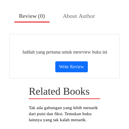
di
tengah
masyarakat,
Komunikasi
Jiwa
menunjukkan
bahwa
setiap interaksi adalah peluang untuk bertumbuh dan
mengalami transformasi.
Review (
0
)
About Author
Melalui
kisah-kisah
inspiratif
dan
refleksi
yang
menyentuh,
buku
ini
mengajak
kita
memahami
bagaimana
komunikasi
jiwa
dapat
mengubah
kemarahan
menjadi
kasih,
luka
menjadi
kekuatan,
dan
kegelisahan
menjadi
damai.
Inilah
undangan
untuk
menapaki
perjalanan spiritual yang
Jadilah yang pertama untuk mereview buku ini
menyembuhkan, memperkuat iman, dan membangun relasi
kasih dengan seluruh ciptaan.
Write Review
Related Books
Tak ada gabungan yang lebih menarik
dari puisi dan fiksi. Temukan buku
lainnya yang tak kalah menarik.