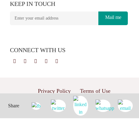
KEEP IN TOUCH
Mail me
CONNECT WITH US
Privacy Policy
Terms of Use
Copyright © 2026 PT. Gramedia Penerbit Buku Utama
Share