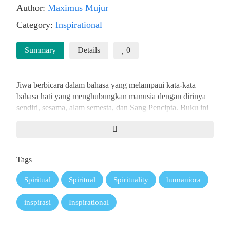
Author:
Maximus Mujur
Category:
Inspirational
Summary
Details
0
Jiwa
berbicara
dalam
bahasa
yang
melampaui
kata-kata—
bahasa
hati
yang
menghubungkan
manusia
dengan
dirinya
sendiri,
sesama,
alam
semesta,
dan
Sang
Pencipta.
Buku
ini
menjadi
panduan
mendalam untuk menyelami komunikasi
jiwa, membuka pintu menuju hidup yang lebih sehat,
harmonis, dan penuh makna.
Tags
Dengan
memadukan
kebijaksanaan
spiritual,
ilmu
pengetahuan,
dan pengalaman
nyata,
dr.
Maximus
Mujur,
Spiritual
Spiritual
Spirituality
humaniora
SpOG,
dalam
konsultasi
dengan Antonius
Porat,
mengajak
pembaca
menemukan
keseimbangan
hidup secara
holistik.
inspirasi
Inspirational
Dari
penyembuhan
luka
batin
hingga
pembentukan relasi
sosial
yang
sehat,
dari
dinamika
keluarga
hingga
pelayanan