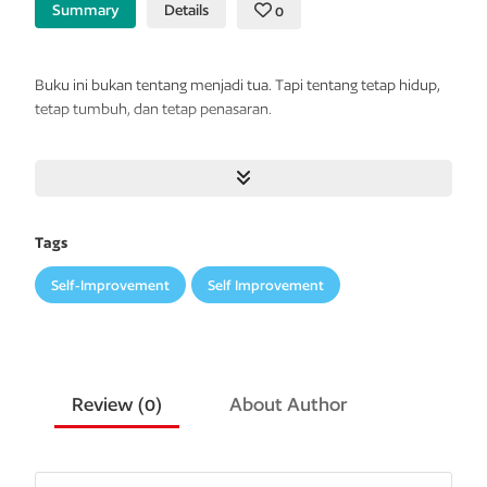
Summary
Details
0
Buku ini bukan tentang menjadi tua. Tapi tentang tetap hidup,
tetap tumbuh, dan tetap penasaran.
Tidak
ada
kisah
dramatis
di
sini. Yang
ada
hanyalah
potongan-
potongan
kisah
hidup
biasa—dan
justru
di
situlah
letak
pelajarannya.
Saya
tidak
menawarkan
kisah
sukses
yang
mengilap.
Saya
hanya
membagikan
75
pelajaran yang
saya
Tags
petik
dari
jatuh
bangun,
cinta,
kelucuan,
pertanyaan,
dan
banyak
pembelajaran
khas
saya
sendiri. Saya tidak sedang
Self-Improvement
Self Improvement
menggurui. Saya hanya bercerita.
Kadang, tentang hal remeh yang diam-diam penting.
Kadang,
tentang rasa kehilangan. Kadang, tentang keberanian kecil
untuk mulai lagi.
Review (
0
)
About Author
Ini bukan buku
yang
penuh jawaban.
Tapi bisa
menjadi teman
seperjalanan. Buat
siapa
saja
yang
pernah
merasa
bingung,
pernah
jatuh cinta,
pernah
takut,
pernah
gagal—atau
pernah