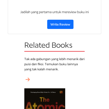
bangun
pagi dan
bertanya: “Hidup ini mau dibawa ke mana
sih?”
Jadilah yang pertama untuk mereview buku ini
Setelah membaca satu-dua halaman, orang berkata, “Ini kok
Write Review
aku banget?” Kalau Anda juga merasa begitu, mungkin kita
memang sedang
mengobrol.
Related Books
Tak ada gabungan yang lebih menarik dari
puisi dan fiksi. Temukan buku lainnya
yang tak kalah menarik.