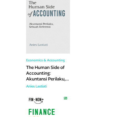
karena
berbicara
secara
blak-blakan
dan
berani,
serta
menjadi
penasihat
tentang
pendidikan
keuangan
yang
sangat
berdedikasi
dan lantang menyampaikan pendapat.
Economics & Accounting
The Human Side of
Accounting:
Akuntansi Perilaku,
Sebuah Referensi
Anies Lastiati