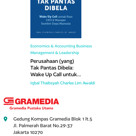
Economics & Accounting
Business
Management & Leadership
Perusahaan (yang)
Tak Pantas Dibela:
Wake Up Call untuk
Para CEO & Manajer
Iqbal Thaibsyah
Charles Lim
Awaldi
Sumber Daya
Manusia
Gedung Kompas Gramedia Blok 1 lt.5
Jl. Palmerah Barat No.29-37
Jakarta 10270