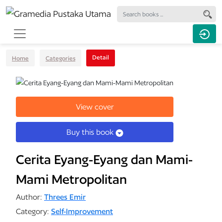
Detail
Home
Categories
View cover
Buy this book
Cerita Eyang-Eyang dan Mami-
Mami Metropolitan
Author:
Threes Emir
Category:
Self-Improvement