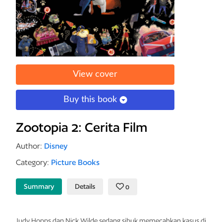
View cover
Buy this book
Zootopia 2: Cerita Film
Author:
Disney
Category:
Picture Books
Summary
Details
0
Judy Hopps
dan
Nick Wilde
sedang
sibuk
memecahkan
kasus
di