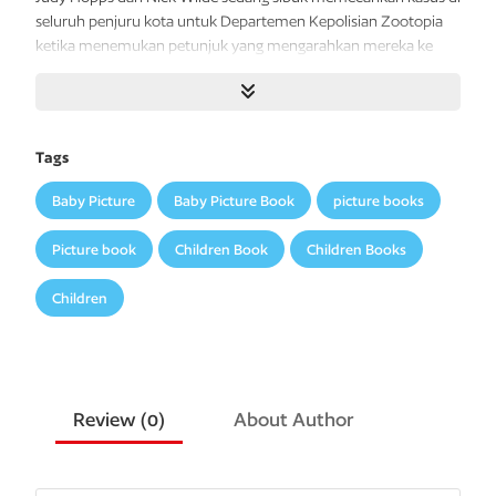
seluruh
penjuru
kota
untuk
Departemen
Kepolisian
Zootopia
ketika
menemukan
petunjuk yang
mengarahkan
mereka
ke
ular
yang
mencurigakan.
Mengikuti
petunjuk
dan
insting
membuat mereka
terancam
bahaya, mendapatkan
teman
baru,
dan
memberi
mereka
kesempatan
untuk
menyatukan
Zootopia. Namun, akankah perbedaan sifat
mereka
Tags
menghalangi kerja sama sebagai tim dan menyelesaikan kasus
ini?
Baby Picture
Baby Picture Book
picture books
Picture book
Children Book
Children Books
Children
Review (
0
)
About Author