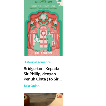
Historical Romance
Bridgerton: Kepada
Sir Phillip, dengan
Penuh Cinta (To Sir
Phillip, with Love)
Julia Quinn