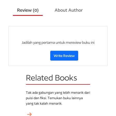
Selama ini, Penulis yakin bahwa kegemaran
sang earl berpindah
Review (
0
)
About Author
dari pelukan satu wanita ke pelukan wanita lain sebenarnya
upaya untuk menutupi cinta terpendamnya kepada seseorang.
Untuk menjaga integritas, Penulis takkan berspekulasi
mengenai identitas sang wanita idaman. Namun mau tak mau,
Penulis penasaran kira-kira apa pendapat Lady
Kilmartin
mengenai cinta terpendam sang earl?
Jadilah yang pertama untuk mereview buku ini
Write Review
Related Books
Tak ada gabungan yang lebih menarik dari
puisi dan fiksi. Temukan buku lainnya
yang tak kalah menarik.