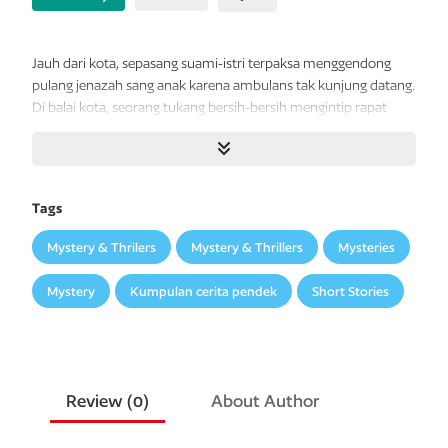
Jauh dari kota, sepasang suami-istri terpaksa menggendong
pulang jenazah sang anak karena ambulans tak kunjung datang.
Di balai kota, seorang tukang bersih-bersih mengintip rapat
besar para tikus yang mengatur jalannya pemerintahan. Di
pusat kota, seorang pemuda menerima pekerjaan untuk
menjaga makam tak bernama, yang tidak hanya mengubur
jasad, tetapi juga suara yang terlalu lantang.
Tags
Di suatu negara yang riuh, ada begitu banyak suara yang tak
Mystery & Thrilers
Mystery & Thrillers
Mysteries
terdengar. Dari suara yang penuh harapan, sampai suara yang
meminta pertolongan. Dalam kumpulan cerita
Suara
dari
Mystery
Kumpulan cerita pendek
Short Stories
Makam
Tak
Bernama
, kita akan mendengar suara-suara lirih
terakhir yang menolak untuk dibungkam—yang tidak hanya
membutuhkan telinga untuk mendengar, tetapi juga hati untuk
merasa.
Review (
0
)
About Author