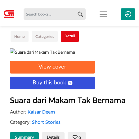
Detail
Home
Categories
View cover
Buy this book
Suara dari Makam Tak Bernama
Author:
Kaisar Deem
Category:
Short Stories
Summary
Details
0