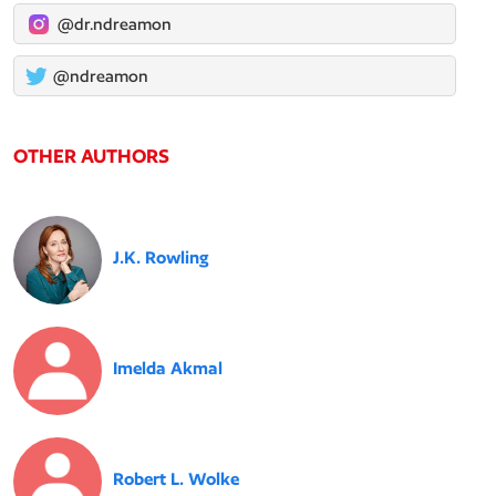
@dr.ndreamon
@ndreamon
OTHER AUTHORS
J.K. Rowling
Imelda Akmal
Robert L. Wolke