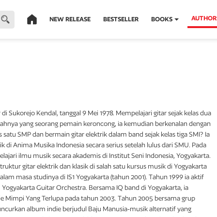
AUTHOR
NEW RELEASE
BESTSELLER
BOOKS
 di Sukorejo Kendal, tanggal 9 Mei 1978. Mempelajari gitar sejak kelas dua
ayahnya yang seorang pemain keroncong, ia kemudian berkenalan dengan
las satu SMP dan bermain gitar elektrik dalam band sejak kelas tiga SMI? Ia
sik di Anima Musika Indonesia secara serius setelah lulus dari SMU. Pada
ajari ilmu musik secara akademis di Institut Seni Indonesia, Yogyakarta.
struktur gitar elektrik dan klasik di salah satu kursus musik di Yogyakarta
dalam masa studinya di IS1 Yogyakarta (tahun 2001). Tahun 1999 ia aktif
 Yogyakarta Guitar Orchestra. Bersama IQ band di Yogyakarta, ia
ie Mimpi Yang Terlupa pada tahun 2003. Tahun 2005 bersama grup
uncurkan album indie berjudul Baju Manusia-musik alternatif yang