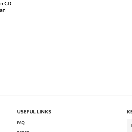
an CD
dan
USEFUL LINKS
K
FAQ