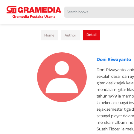
Detail
Home
Author
Doni Riwayanto
Doni Riwayanto lahir
sekolah dasar dari 
gitar klasik sejak ke
mendalarni gitar kla
tahun 1999 ia mempel
Ia bekerja sebagai in
sejak semester tiga 
sebagai player dalam
merekarn album ind
Susah Tidoer, ia mel