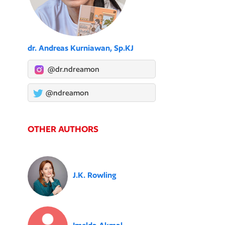
dr. Andreas Kurniawan, Sp.KJ
@dr.ndreamon
@ndreamon
OTHER AUTHORS
J.K. Rowling