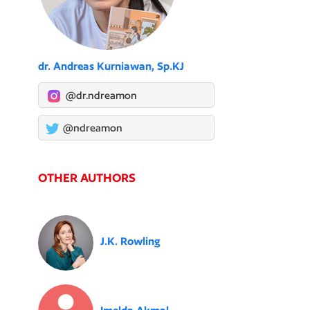
dr. Andreas Kurniawan, Sp.KJ
@dr.ndreamon
@ndreamon
OTHER AUTHORS
J.K. Rowling