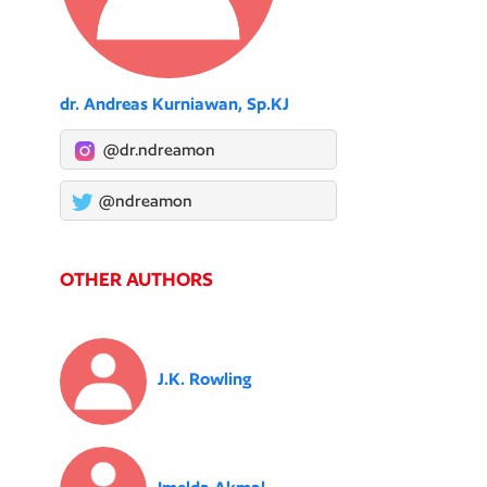
dr. Andreas Kurniawan, Sp.KJ
@dr.ndreamon
@ndreamon
OTHER AUTHORS
J.K. Rowling