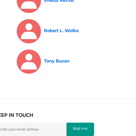
Imelda Akmal
Robert L. Wolke
Tony Buzan
EEP IN TOUCH
Mail me