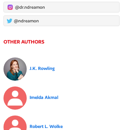
@dr.ndreamon
@ndreamon
OTHER AUTHORS
J.K. Rowling
Imelda Akmal
Robert L. Wolke