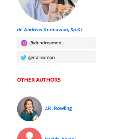
dr. Andreas Kurniawan, Sp.KJ
@dr.ndreamon
@ndreamon
OTHER AUTHORS
J.K. Rowling