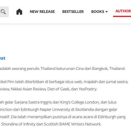
AUTHOR
NEW RELEASE
BESTSELLER
BOOKS
wat
alah seorang penulis Thailand keturunan Cina dari Bangkok, Thailand.
tikel Pim telah diterbitkan di berbagai situs web, majalah dan jurnal sastra,
iew, Nikkei Asian Review, Den of Geek, dan YesPoetry.
gelar Sarjana Sastra Inggris dari King’s College London, dan lulus
inction dari Edinburgh Napier University di Skotlandia dengan gelar
reatif. Dia telah menampilkan puisinya di acara-acara di Edinburgh yang
 Shoreline of Infinity dan Scottish BAME Writers Network.