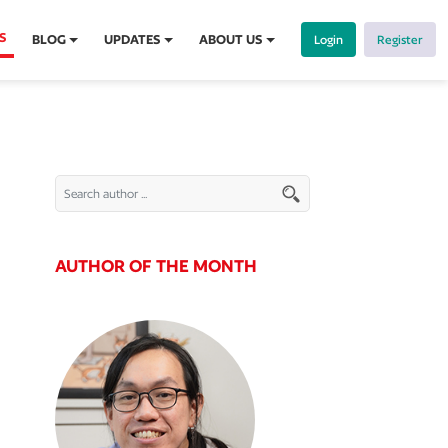
S
BLOG
UPDATES
ABOUT US
Login
Register
AUTHOR OF THE MONTH