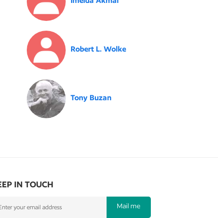
Imelda Akmal
Robert L. Wolke
Tony Buzan
EEP IN TOUCH
Mail me