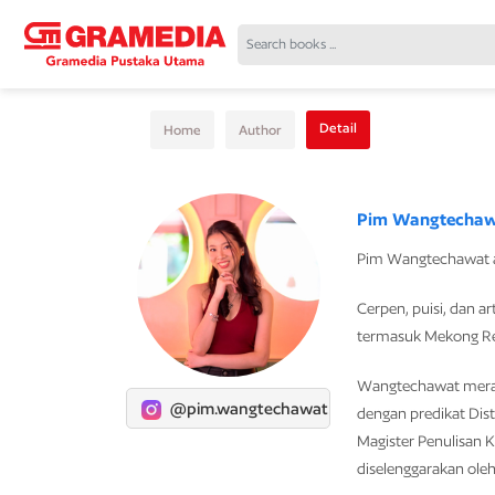
Detail
Home
Author
Pim Wangtecha
Pim Wangtechawat ad
Cerpen, puisi, dan ar
termasuk Mekong Rev
Wangtechawat meraih 
@pim.wangtechawat
dengan predikat Dist
Magister Penulisan K
diselenggarakan oleh