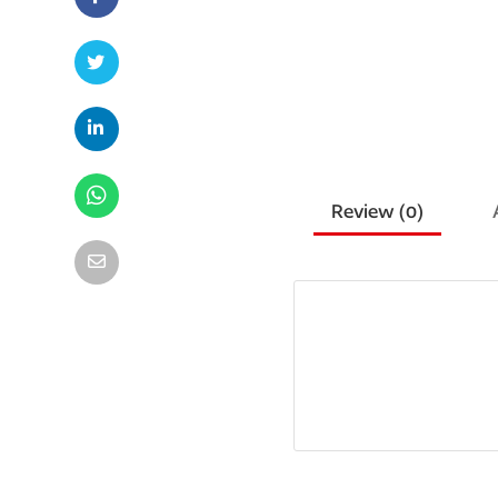
Review (
0
)