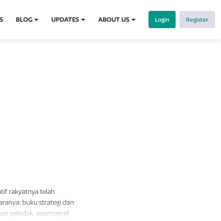
S
BLOG
UPDATES
ABOUT US
Login
Register
if rakyatnya telah
ranya: buku strategi dan
han peledak, seismograf,