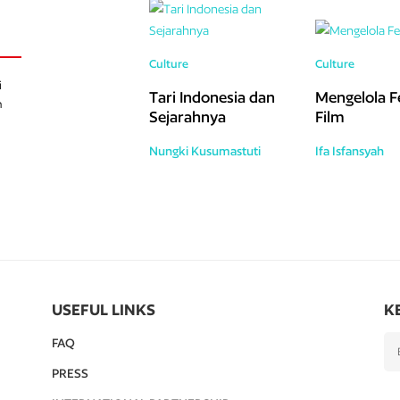
Culture
Culture
i
Tari Indonesia dan
Mengelola Fe
h
Sejarahnya
Film
Nungki Kusumastuti
Ifa Isfansyah
USEFUL LINKS
K
FAQ
PRESS