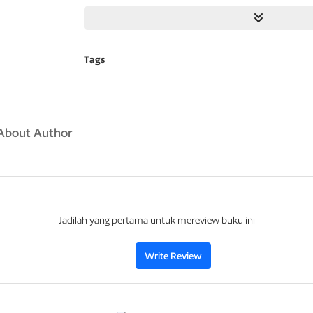
sempoa, tusuk jarum, kain sutera, porselen, perdaganga
navigasi (Cheng Ho) dan masih banyak lainnya.
Di samping itu, filosof dan pemikir besar Tiongkok ju
Tags
kata-kata bijak. Kiranya masih relevan untuk dibaca d
abad ke-21 yang amat konsumtif ini. Maka, penulis yan
menyajikan peribahasa Tiongkok kuno dan mancanega
direnungkan kembali, mungkin bisa menambah pence
budiman.
About Author
Jadilah yang pertama untuk mereview buku ini
Write Review