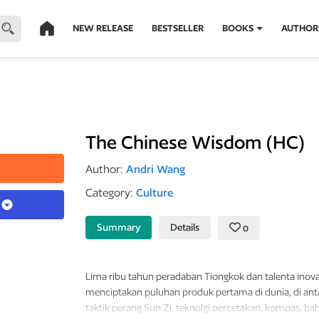
NEW RELEASE
BESTSELLER
BOOKS
AUTHOR
The Chinese Wisdom (HC)
Author:
Andri Wang
Category:
Culture
k
Summary
Details
0
Lima ribu tahun peradaban Tiongkok dan talenta inovat
menciptakan puluhan produk pertama di dunia, di anta
taktik perang Sun Zi, teknolgi percetakan, kompas, ba