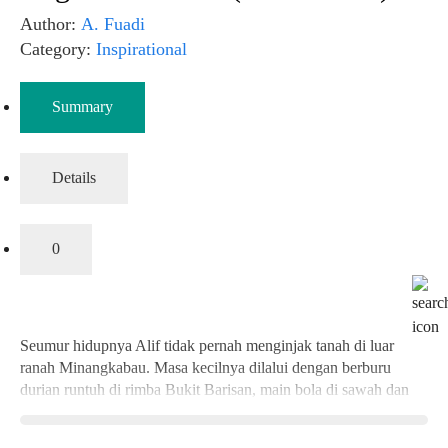
Author:
A. Fuadi
Category:
Inspirational
Summary
Details
0
Seumur hidupnya Alif tidak pernah menginjak tanah di luar
ranah Minangkabau. Masa kecilnya dilalui dengan berburu
durian runtuh di rimba Bukit Barisan, main bola di sawah dan
mandi di air biru Danau Maninjau. Tiba-tiba dia harus melintasi
punggung Sumatera menuju sebuah desa di pelosok Jawa Timur.