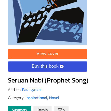
View cover
Buy this book
Seruan Nabi (Prophet Song)
Author:
Paul Lynch
Category:
Inspirational,
Novel
Summary
Details
0