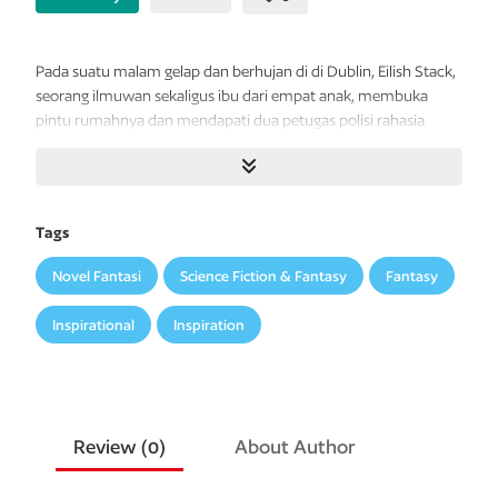
Pada suatu malam gelap dan berhujan di di Dublin, Eilish Stack,
seorang ilmuwan sekaligus ibu dari empat anak, membuka
pintu
rumahnya dan mendapati dua petugas polisi rahasia
Irlandia yang baru dibentuk berdiri di ambang pintu. Mereka
datang untuk menginterogasi suaminya, seorang aktivis serikat
buruh.
Tags
Irlandia sedang runtuh, terjerat dalam cengkeraman
pemerintahan yang perlahan bergerak menuju tirani.
Novel Fantasi
Science Fiction & Fantasy
Fantasy
Sementara kehidupan yang dikenalnya dan orang-orang yang
disayanginya lenyap satu per satu, Eilish harus berhadapan
Inspirational
Inspiration
dengan keadaan di negerinya yang kini bagaikan negara
distopia. Sejauh mana dia akan melangkah demi
menyelamatkan keluarganya? Dan apa—atau siapa—yang
harus dia tinggalkan?
Review (
0
)
About Author
Novel ini ditulis dalam paragraf-paragraf panjang, tanpa tanda
kutip, mengalir bagai arus yang tak terputus dan menyesakkan,