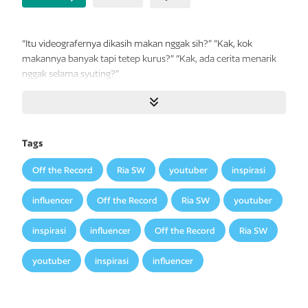
“Itu videografernya dikasih makan nggak sih?” “Kak, kok
makannya banyak tapi tetep kurus?” “Kak, ada cerita menarik
nggak selama syuting?”
Apa yang kamu rasain saat menonton videoku di YouTube?
Selain kepingin ikut makan bareng karena mayoritas isinya
video makanan enak yang buat ngiler, pernah nggak sih kamu
Tags
bertanya-tanya hal lain kayak pertanyaan di atas?
Off the Record
Ria SW
youtuber
inspirasi
Dalam Off the Record, aku mau cerita tentang keseruan yang
nggak tertangkap kamera selama syuting. Aku mau ceritain
influencer
Off the Record
Ria SW
youtuber
kisah yang belum pernah aku bagi. Kamu siap nggak?
inspirasi
influencer
Off the Record
Ria SW
Pokoknya, siapin pikiran kalian selama membaca buku ini ya!
Jangan lupa makan dulu karena dalam buku ini aku masih
youtuber
inspirasi
influencer
pengin godain kamu biar ngiler! Hihihi!