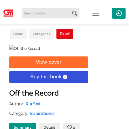
Detail
Home
Categories
View cover
Buy this book
Off the Record
Author:
Ria SW
Category:
Inspirational
Summary
Details
0