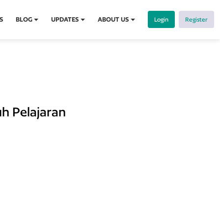
S
BLOG
UPDATES
ABOUT US
Login
Register
uh Pelajaran