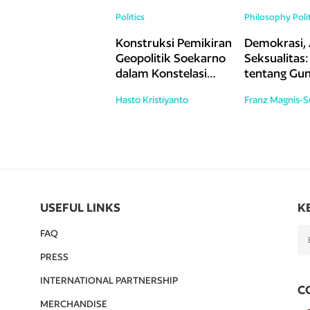
Politics
Philosophy
Poli
Konstruksi Pemikiran
Demokrasi, 
Geopolitik Soekarno
Seksualitas:
dalam Konstelasi
tentang Gu
Geopolitik Dunia
Guncangan 
Hasto Kristiyanto
Franz Magnis-
Abad Ke-21
USEFUL LINKS
K
FAQ
PRESS
INTERNATIONAL PARTNERSHIP
C
MERCHANDISE