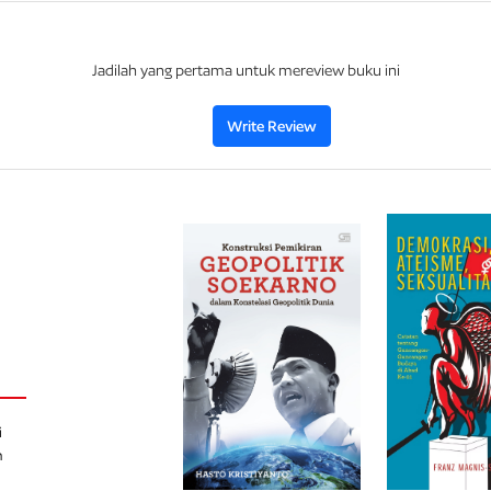
bernapaskan kegentingan masa kini.”
Washington Post
Jadilah yang pertama untuk mereview buku ini
Write Review
i
h