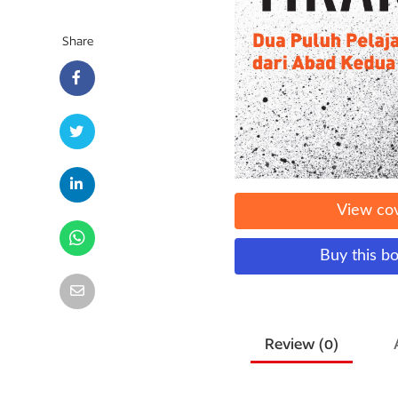
Share
View co
Buy this b
Review (
0
)