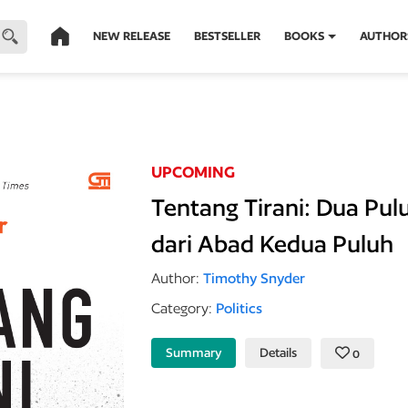
NEW RELEASE
BESTSELLER
BOOKS
AUTHOR
UPCOMING
Tentang Tirani: Dua Pul
dari Abad Kedua Puluh
Author:
Timothy Snyder
Category:
Politics
Summary
Details
0