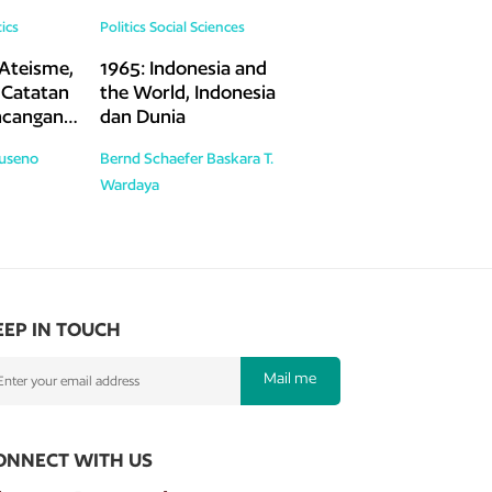
tics
Politics
Social Sciences
Ateisme,
1965: Indonesia and
 Catatan
the World, Indonesia
ncangan-
dan Dunia
Budaya di
Suseno
Bernd Schaefer
Baskara T.
Wardaya
EEP IN TOUCH
Mail me
ONNECT WITH US