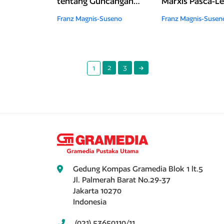
tentang Guncangan-
Marxis Pasca-Le
Guncangan Budaya di
(2025)
Franz Magnis-Suseno
Franz Magnis-Susen
Abad Ke-21
2
3
1
Gedung Kompas Gramedia Blok 1 lt.5
Jl. Palmerah Barat No.29-37
Jakarta 10270
Indonesia
(021) 53650110/11