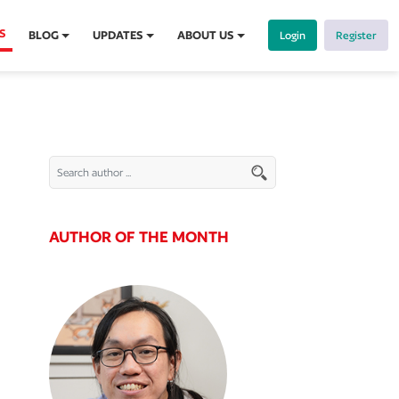
S
BLOG
UPDATES
ABOUT US
Login
Register
AUTHOR OF THE MONTH