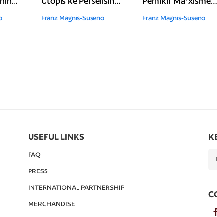
nin
Utopis ke Perselisihan
Pemikir Marxisme
Revisionisme (2025)
dari Lenin Sampai
o
Franz Magnis-Suseno
Franz Magnis-Suseno
Tan Malaka (2025)
USEFUL LINKS
K
FAQ
PRESS
INTERNATIONAL PARTNERSHIP
C
MERCHANDISE