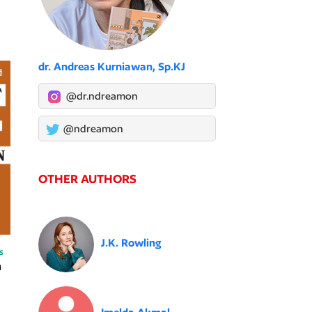
dr. Andreas Kurniawan, Sp.KJ
@dr.ndreamon
@ndreamon
OTHER AUTHORS
J.K. Rowling
s
n