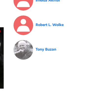
Imelda Akmal
Robert L. Wolke
Tony Buzan
m