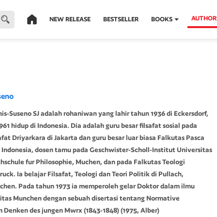
AUTHOR
NEW RELEASE
BESTSELLER
BOOKS
seno
nis-Suseno SJ adalah rohaniwan yang lahir tahun 1936 di Eckersdorf,
961 hidup di Indonesia. Dia adalah guru besar filsafat sosial pada
afat Driyarkara di Jakarta dan guru besar luar biasa Falkutas Pasca
 Indonesia, dosen tamu pada Geschwister-Scholl-Institut Universitas
schule fur Philosophie, Muchen, dan pada Falkutas Teologi
ruck. Ia belajar Filsafat, Teologi dan Teori Politik di Pullach,
chen. Pada tahun 1973 ia memperoleh gelar Doktor dalam ilmu
ersitas Munchen dengan sebuah disertasi tentang Normative
 Denken des jungen Mwrx (1843-1848) (1975, Alber)