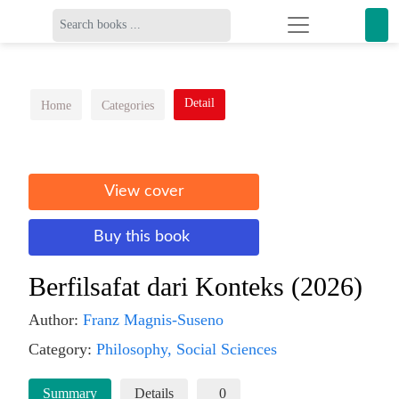
Detail
Home
Categories
View cover
Buy this book
Berfilsafat dari Konteks (2026)
Author:
Franz Magnis-Suseno
Category:
Philosophy,
Social Sciences
Summary
Details
0