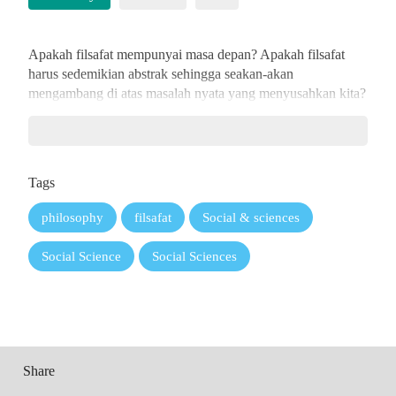
Apakah
filsafat
mempunyai
masa
depan?
Apakah filsafat
harus
sedemikian abstrak sehingga seakan-akan
mengambang di atas
masalah
nyata
yang
menyusahkan
kita?
Berfilsafat
dari
Konteks
memperlihatkan
bahwa
filsafat
justru membantu kita memahami apa yang terjadi di sekitar
kita dengan
lebih
mendalam.
Filsafat
adalah
refleksi
kritis
Tags
atas
masalah-masalah
di
sekitar
kita,
termasuk
pandangan-
pandangan
dan
klaim-klaim yang
mau
memberikan
philosophy
filsafat
Social & sciences
legitimasi
pada
struktur-struktur
kekuasaan
dalam
pelbagai
dimensi
kehidupan
manusia.
Social Science
Social Sciences
Buku
ini
memuat
enam
belas
karangan
yang
merefleksikan
secara filosofis
berbagai
persoalan
dan
pertanyaan
yang
tumbuh
dalam
masyarakat
Indonesia.
Inilah
upaya
berfilsafat
yang
berangkat
dari
kenyataan
sosial
yang
konkret,
bukan
Review (
0
)
About Author
dari
persoalan
yang
abstrak
dan jauh dari kehidupan sehari-
Share
hari.