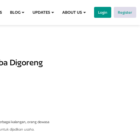
S
BLOG
UPDATES
ABOUT US
Login
Register
rba Digoreng
erbagai kalangan, orang dewasa
ntuk dijadikan usaha.