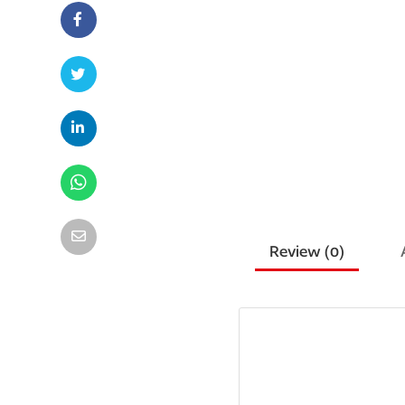
Review (
0
)