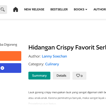
NEW RELEASE
BESTSELLER
BOOKS
AUTHOR
Hidangan Crispy Favorit Se
Author:
Lanny Soechan
Category:
Culinary
k
Summary
Details
0
Lauk goreng crispy merupakan lauk yang sangat digemari oleh b
atau anak-anak. Karena peminatnya banyak, maka sangat layak u
Prospeknya pun bagus.