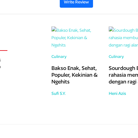
Write Review
Culinary
Culinary
i
h
Bakso Enak, Sehat,
Sourdough 
Populer, Kekinian &
rahasia mem
Ngehits
dengan ragi
(2026)
Sufi S.Y.
Heni Azis