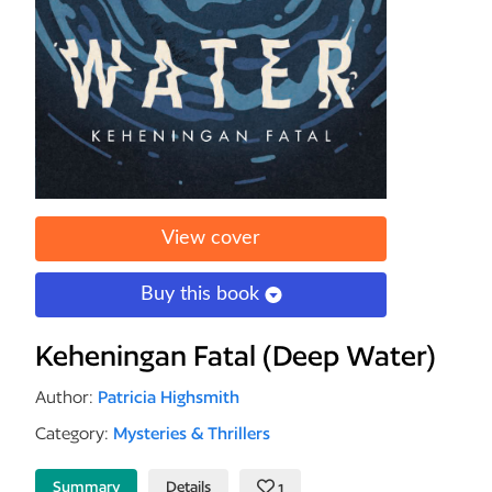
View cover
Buy this book
Keheningan Fatal (Deep Water)
Author:
Patricia Highsmith
Category:
Mysteries & Thrillers
Summary
Details
1