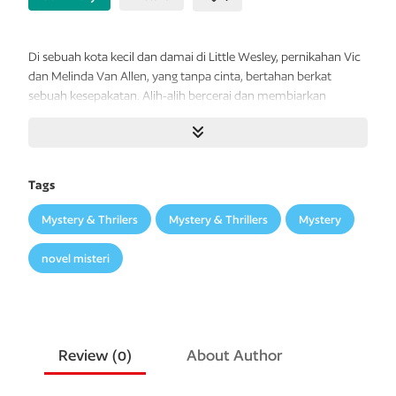
Di sebuah kota kecil dan damai di Little Wesley, pernikahan Vic
dan Melinda Van Allen, yang tanpa cinta, bertahan berkat
sebuah kesepakatan. Alih-alih bercerai dan membiarkan
kerumitan lain menghampiri, Vic memperbolehkan Melinda
untuk punya banyak kekasih, asalkan dia tidak menelantarkan
keluarganya.
Tags
Akan tetapi, Vic semakin kesulitan menahan cemburu dan
mencoba memenangkan kembali hati istrinya dengan
Mystery & Thrilers
Mystery & Thrillers
Mystery
bayangan akan sebuah pembunuhan---yang tak lama
kemudian justru menjadi nyata.
novel misteri
Dari penulis novel terlaris internasional
, The Talented Mr. Ripley
Review (
0
)
About Author