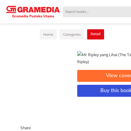
Detail
Home
Categories
View cove
Buy this boo
Share