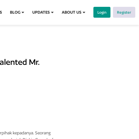
S
BLOG
UPDATES
ABOUT US
Login
Register
Talented Mr.
berpihak kepadanya. Seorang