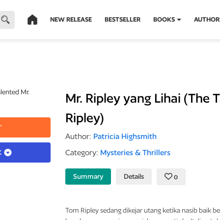
NEW RELEASE
BESTSELLER
BOOKS
AUTHOR
Mr. Ripley yang Lihai (The 
Ripley)
r
Author:
Patricia Highsmith
k
Category:
Mysteries & Thrillers
Summary
Details
0
Tom Ripley sedang dikejar utang ketika nasib baik 