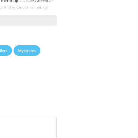
uk membujuk Dickie Greenleaf
ta Ripley sangat menyukai
Dickie—persis seperti Dickie.
 dan manipulatif, Tom
Apa pun.
llers
Mysteries