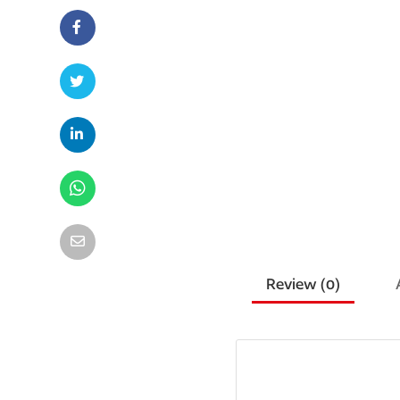
Review (
0
)