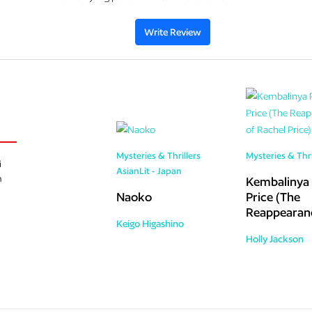
Write Review
Mysteries & Thrillers
Mysteries & Thri
i
AsianLit - Japan
h
Kembalinya 
Naoko
Price (The
Reappearan
Keigo Higashino
Rachel Price
Holly Jackson