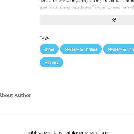
kenalan menawarinya perjalanan gratis ke Itali unt
agar mau pulang kepada ayahnya yang kaya. Ternya
Dickie dan gaya hidupnya. Dia ingin menjadi seperti 
Dengan pembawaannya yang ramah, menyenangkan,
berniat mencapai tujuannya, dengan cara apa pun. 
Tags
crime
Mystery & Thrilers
Mystery & Thri
Mystery
About Author
Jadilah yang pertama untuk mereview buku ini