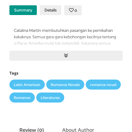
Summary
Details
0
Catalina Martín membutuhkan pasangan ke pernikahan
kakaknya. Semua gara-gara kebohongan kecilnya tentang
si Pacar Amerika mulai tak terkendali. Sekarang semua
orang, termasuk mantan kekasihnya, ingin bertemu pacar
khayalannya. Dia hanya punya empat minggu untuk
menemukan seseorang yang mau melintasi Samudra
Atlantik dan pura-pura menjadi pacarnya.
Tags
Tepat pada saat itu, Aaron Blackford koleganya yang tinggi,
Latin American
Romance Novels
romance novel
tampan, dan angkuh secara mengejutkan menawarkan
diri untuk membantu. Catalina ingin menolak. Baginya,
Romance
Literatures
Aaron terlalu menjengkelkan untuk dijadikan pacar meski
hanya pura-pura.
Tapi ia putus asa, dan mengingat tanggal pernikahan
semakin dekat, Aaron menjadi pilihan terbaiknya. Dan ia
Review (
0
)
About Author