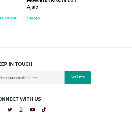
n
Mewarnai Kreatif dan
Ajaib
tainment
Hasbro
EEP IN TOUCH
Mail me
ONNECT WITH US