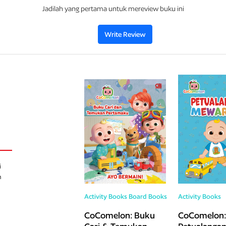
Jadilah yang pertama untuk mereview buku ini
Write Review
i
h
Activity Books
Board Books
Activity Books
CoComelon: Buku
CoComelon: