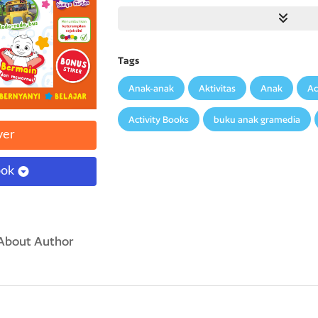
menikmati petualangan penuh irama bersam
Tags
Anak-anak
Aktivitas
Anak
Ac
Activity Books
buku anak gramedia
ver
ook
About Author