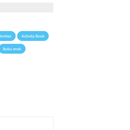
a CoComelon.
tivities
Activity Book
Buku anak