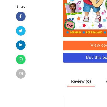
Share
View co
Buy this b
Review (
0
)