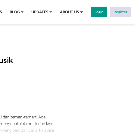
S
BLOG
UPDATES
ABOUT US
Login
Register
usik
JJ dan teman-teman! Ada
mengenal alat musik dan lagu.
 yang baik dan ceria, kau bisa