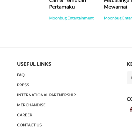
Cari & Temukan
Petualanga
Pertamaku
Mewarnai
Moonbug Entertainment
Moonbug Enter
USEFUL LINKS
K
FAQ
PRESS
INTERNATIONAL PARTNERSHIP
C
MERCHANDISE
CAREER
CONTACT US