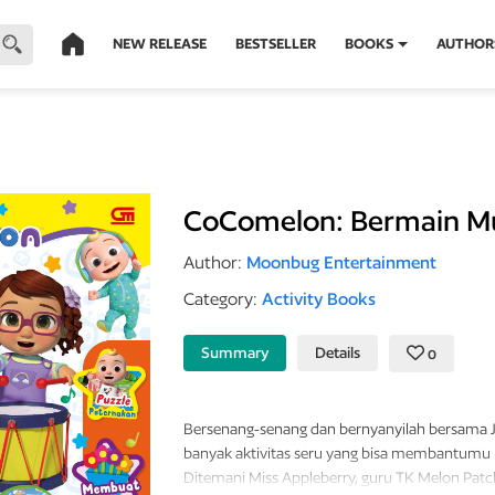
NEW RELEASE
BESTSELLER
BOOKS
AUTHOR
CoComelon: Bermain M
Author:
Moonbug Entertainment
Category:
Activity Books
Summary
Details
0
Bersenang-senang dan bernyanyilah bersama 
banyak aktivitas seru yang bisa membantumu 
Ditemani Miss Appleberry, guru TK Melon Patch