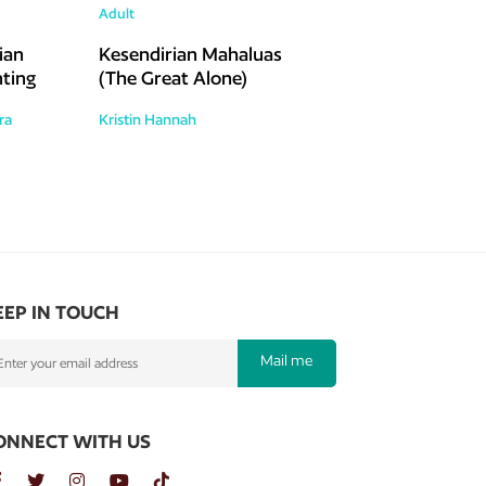
p
Adult
ian
Kesendirian Mahaluas
ting
(The Great Alone)
ra
Kristin Hannah
EEP IN TOUCH
Mail me
ONNECT WITH US