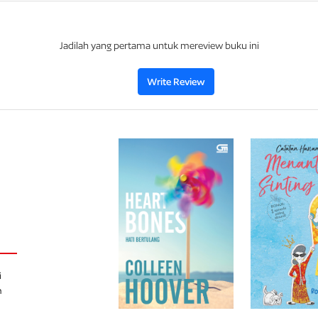
dirinya,
dan
juga
hidupnya.
Hana
tahu,
malam i
memenjaranya
untuk
waktu
yang sangat lama
Jadilah yang pertama untuk mereview buku ini
Write Review
i
h