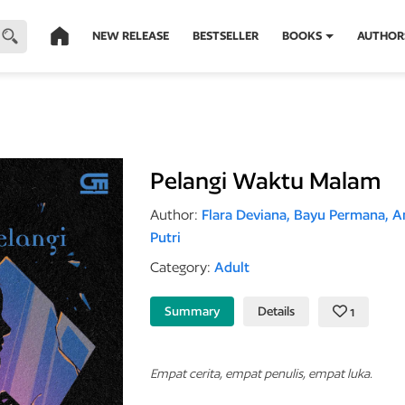
NEW RELEASE
BESTSELLER
BOOKS
AUTHOR
Pelangi Waktu Malam
Author:
Flara Deviana,
Bayu Permana,
An
Putri
Category:
Adult
Summary
Details
1
Empat cerita, empat penulis, empat luka.