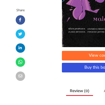
Share
View co
Buy this b
Review (
0
)