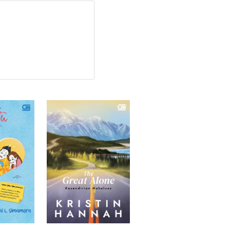
tu
mungkin
akan
.