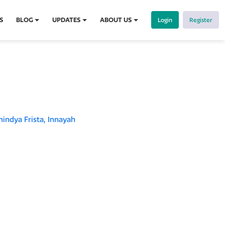
S
BLOG
UPDATES
ABOUT US
Login
Register
indya Frista,
Innayah