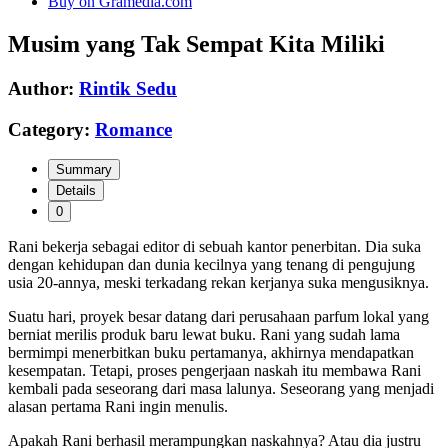
Buy on Gramedia.com
Musim yang Tak Sempat Kita Miliki
Author:
Rintik Sedu
Category:
Romance
Summary
Details
0
Rani
bekerja
sebagai
editor
di
sebuah
kantor
penerbitan.
Dia
suka
dengan
kehidupan
dan dunia
kecilnya
yang
tenang
di
pengujung
usia 20-annya,
meski
terkadang
rekan
kerjanya
suka
mengusiknya.
Suatu hari, proyek besar datang dari perusahaan parfum lokal yang
berniat
merilis produk baru lewat buku. Rani
yang
sudah
lama
bermimpi
menerbitkan buku
pertamanya,
akhirnya
mendapatkan
kesempatan.
Tetapi,
proses
pengerjaan
naskah itu
membawa
Rani
kembali
pada
seseorang dari
masa
lalunya.
Seseorang
yang
menjadi
alasan
pertama
Rani
ingin
menulis.
Apakah Rani berhasil merampungkan naskahnya? Atau dia justru