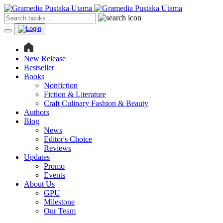
New Release
Bestseller
Books
Nonfiction
Fiction & Literature
Craft Culinary Fashion & Beauty
Authors
Blog
News
Editor's Choice
Reviews
Updates
Promo
Events
About Us
GPU
Milestone
Our Team