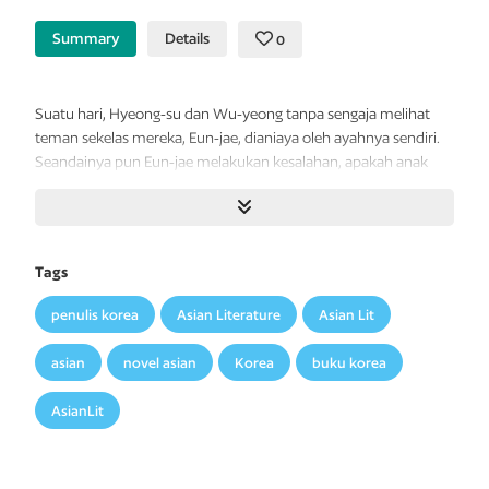
Summary
Details
0
Suatu hari, Hyeong-su dan Wu-yeong tanpa sengaja melihat
teman sekelas mereka, Eun-jae, dianiaya oleh ayahnya sendiri.
Seandainya pun Eun-jae melakukan kesalahan, apakah anak
perempuan yang baru berusia 15 tahun itu pantas mendapat
hukuman semengerikan itu? Hyeong-su dan Wu-yeong merasa
terusik sepanjang malam, tidak tahu apa yang harus mereka
lakukan. Sementara itu, Eun-jae bersikap seolah tidak ada yang
Tags
terjadi, menjauh dari teman-temannya, memilih hidup dalam
kepasrahan dan ketakutan. Karena hanya kehidupan seperti
penulis korea
Asian Literature
Asian Lit
itulah yang dikenalnya sejak ia kecil.
asian
novel asian
Korea
buku korea
Narator dalam kisah ini adalah sosok istimewa yang sering kali
disebut “takdir” atau “keberuntungan”. Ia senantiasa mengawasi
AsianLit
anak-anak itu. Namun, sayang sekali, ia tidak bisa
menyelamatkan siapa pun dari penganiayaan. Ia hanya bisa
memberikan bantuan apabila seseorang masih memiliki