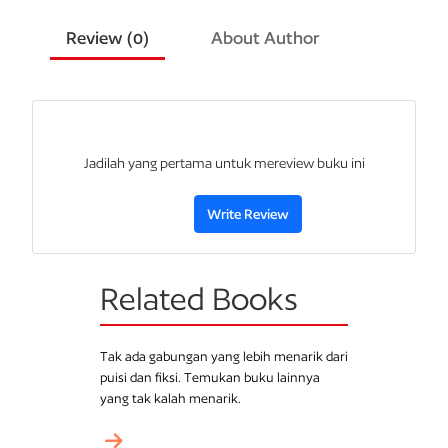
keinginan besar untuk bertahan hidup dan meminta uluran
tangannya. Apakah Eun-jae akan berhasil mengerahkan
Review (
0
)
About Author
keberanian untuk meraih kembali hidupnya yang sempat
terlepas dari pegangan?
Jadilah yang pertama untuk mereview buku ini
Write Review
Related Books
Tak ada gabungan yang lebih menarik dari
puisi dan fiksi. Temukan buku lainnya
yang tak kalah menarik.